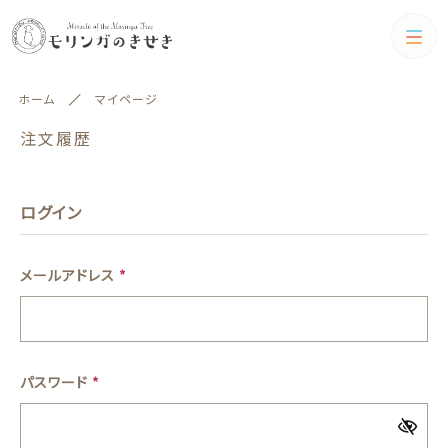
カテゴリー
ホーム
マイページ
キーワード検索
注文履歴
すべて
書籍
ログイン
書籍
食品
絞り込み検索
食品
メールアドレス
*
親カテゴリー
化粧品
食器・雑貨・その他
子カテゴリー
パスワード
*
化粧品
食器・雑貨・その他
カテゴリー一覧