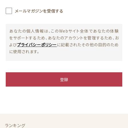
メールマガジンを受信する
注文履歴
ご利用ガイド
あなたの個人情報は、このWebサイト全体であなたの体験
をサポートするため、あなたのアカウントを管理するため、お
当ショップについて
よび
プライバシーポリシー
に記載されたその他の目的のため
に使用されます。
ブログ
よくある質問
登録
プライバシーポリシー
特定商取引法に基づく表記
お問い合わせ
ランキング